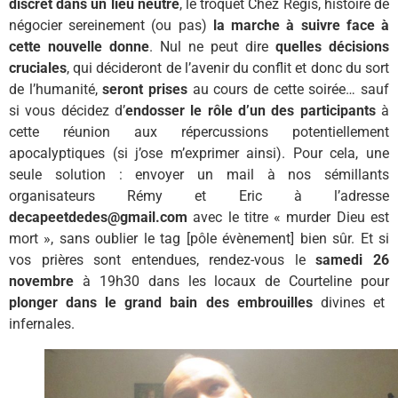
discret dans un lieu neutre
, le troquet Chez Régis, histoire de
négocier sereinement (ou pas)
la marche à suivre face à
cette nouvelle donne
. Nul ne peut dire
quelles décisions
cruciales
, qui décideront de l’avenir du conflit et donc du sort
de l’humanité,
seront prises
au cours de cette soirée… sauf
si vous décidez d’
endosser le rôle d’un des participants
à
cette réunion aux répercussions potentiellement
apocalyptiques (si j’ose m’exprimer ainsi). Pour cela, une
seule solution : envoyer un mail à nos sémillants
organisateurs Rémy et Eric à l’adresse
decapeetdedes@gmail.com
avec le titre « murder Dieu est
mort », sans oublier le tag [pôle évènement] bien sûr. Et si
vos prières sont entendues, rendez-vous le
samedi 26
novembre
à 19h30 dans les locaux de Courteline pour
plonger dans le grand bain des embrouilles
divines et
infernales.