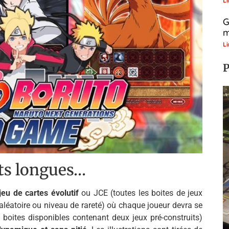
Li
G
m
Li
P
ts longues…
eu de cartes évolutif
ou JCE (toutes les boites de jeux
aléatoire ou niveau de rareté) où chaque joueur devra se
 boites disponibles contenant deux jeux pré-construits)