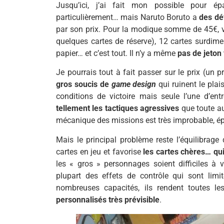
Jusqu’ici, j’ai fait mon possible pour ép
particulièrement… mais Naruto Boruto a
des dé
par son prix. Pour la modique somme de 45€, v
quelques cartes de réserve), 12 cartes surdimen
papier… et c’est tout. Il n’y a même
pas de jeton 
Je pourrais tout à fait passer sur le prix (un 
gros soucis de
game design
qui ruinent le plais
conditions de victoire mais seule l’une d’entr
tellement les tactiques agressives
que toute au
mécanique des missions est très improbable, ép
Mais le principal problème reste l’équilibrag
cartes en jeu et favorise
les cartes chères… q
les « gros » personnages soient difficiles à
plupart des effets de contrôle qui sont lim
nombreuses capacités, ils rendent toutes les
personnalisés très prévisible
.