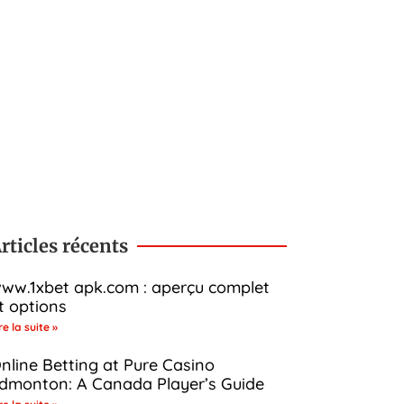
rticles récents
ww.1xbet apk.com : aperçu complet
t options
re la suite »
nline Betting at Pure Casino
dmonton: A Canada Player’s Guide