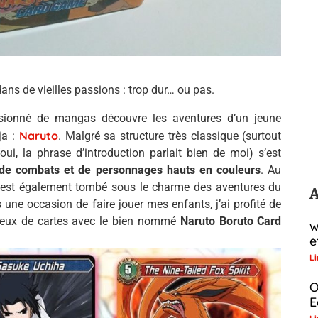
ans de vieilles passions : trop dur… ou pas.
sionné de mangas découvre les aventures d’un jeune
Naruto
ja :
. Malgré sa structure très classique (surtout
oui, la phrase d’introduction parlait bien de moi) s’est
, de combats et de personnages hauts en couleurs
. Au
ls est également tombé sous le charme des aventures du
A
e occasion de faire jouer mes enfants, j’ai profité de
 jeux de cartes avec le bien nommé
Naruto Boruto Card
w
e
Li
O
E