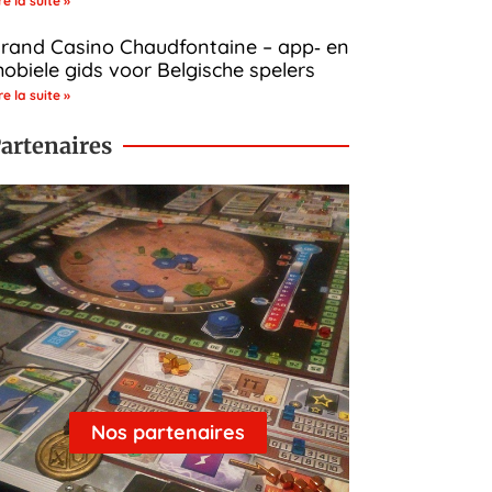
re la suite »
rand Casino Chaudfontaine – app‑ en
obiele gids voor Belgische spelers
re la suite »
artenaires
Nos partenaires