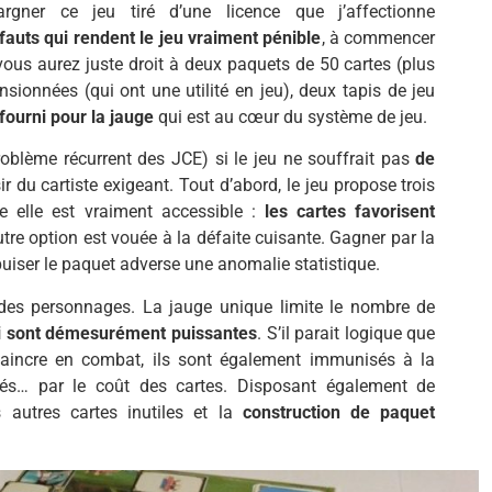
argner ce jeu tiré d’une licence que j’affectionne
fauts qui rendent le jeu vraiment pénible
, à commencer
ous aurez juste droit à deux paquets de 50 cartes (plus
sionnées (qui ont une utilité en jeu), deux tapis de jeu
fourni pour la jauge
qui est au cœur du système de jeu.
problème récurrent des JCE) si le jeu ne souffrait pas
de
ir du cartiste exigeant. Tout d’abord, le jeu propose trois
e elle est vraiment accessible :
les cartes favorisent
tre option est vouée à la défaite cuisante. Gagner par la
uiser le paquet adverse une anomalie statistique.
e des personnages. La jauge unique limite le nombre de
ui sont démesurément puissantes
. S’il parait logique que
 vaincre en combat, ils sont également immunisés à la
ités… par le coût des cartes. Disposant également de
 autres cartes inutiles et la
construction de paquet