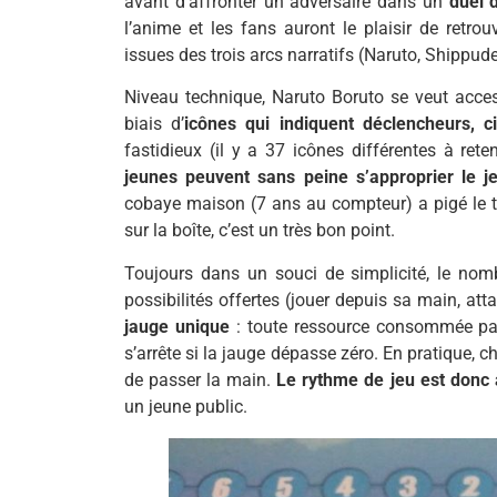
avant d’affronter un adversaire dans un
duel 
l’anime et les fans auront le plaisir de ret
issues des trois arcs narratifs (Naruto, Shippude
Niveau technique, Naruto Boruto se veut accessi
biais d’
icônes qui indiquent déclencheurs, ci
fastidieux (il y a 37 icônes différentes à ret
jeunes peuvent sans peine s’approprier le j
cobaye maison (7 ans au compteur) a pigé le tru
sur la boîte, c’est un très bon point.
Toujours dans un souci de simplicité, le nomb
possibilités offertes (jouer depuis sa main, att
jauge unique
: toute ressource consommée par 
s’arrête si la jauge dépasse zéro. En pratique, 
de passer la main.
Le rythme de jeu est donc
un jeune public.