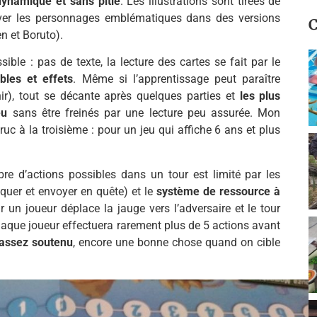
dynamique et sans pitié
. Les illustrations sont tirées de
rouver les personnages emblématiques dans des versions
C
n et Boruto).
ble : pas de texte, la lecture des cartes se fait par le
bles et effets
. Même si l’apprentissage peut paraître
enir), tout se décante après quelques parties et
les plus
eu
sans être freinés par une lecture peu assurée. Mon
c à la troisième : pour un jeu qui affiche 6 ans et plus
re d’actions possibles dans un tour est limité par les
aquer et envoyer en quête) et le
système de ressource à
un joueur déplace la jauge vers l’adversaire et le tour
chaque joueur effectuera rarement plus de 5 actions avant
 assez soutenu
, encore une bonne chose quand on cible