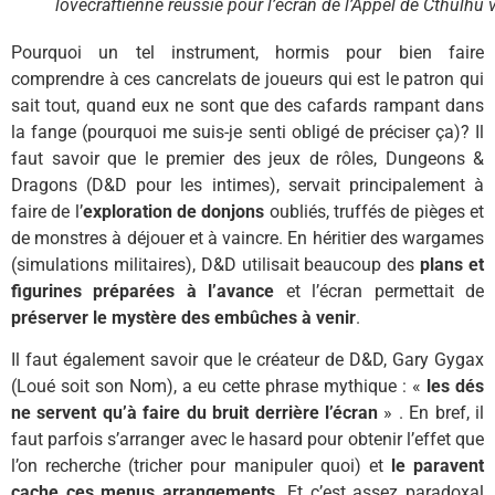
lovecraftienne réussie pour l’écran de l’Appel de Cthulhu 
Pourquoi un tel instrument, hormis pour bien faire
comprendre à ces cancrelats de joueurs qui est le patron qui
sait tout, quand eux ne sont que des cafards rampant dans
la fange (pourquoi me suis-je senti obligé de préciser ça)? Il
faut savoir que le premier des jeux de rôles, Dungeons &
Dragons (D&D pour les intimes), servait principalement à
faire de l’
exploration de donjons
oubliés, truffés de pièges et
de monstres à déjouer et à vaincre. En héritier des wargames
(simulations militaires), D&D utilisait beaucoup des
plans et
figurines préparées à l’avance
et l’écran permettait de
préserver le mystère des embûches à venir
.
Il faut également savoir que le créateur de D&D, Gary Gygax
(Loué soit son Nom), a eu cette phrase mythique : «
les dés
ne servent qu’à faire du bruit derrière l’écran
» . En bref, il
faut parfois s’arranger avec le hasard pour obtenir l’effet que
l’on recherche (tricher pour manipuler quoi) et
le paravent
cache ces menus arrangements
. Et c’est assez paradoxal