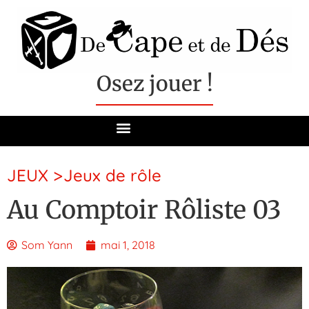
Osez jouer !
JEUX
>
Jeux de rôle
Au Comptoir Rôliste 03
Som Yann
mai 1, 2018