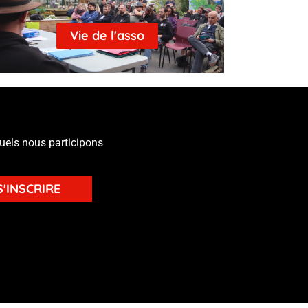
Vie de l'asso
quels nous participons
S'INSCRIRE