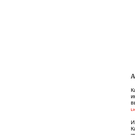
A
К
и
в
Li
И
К
и