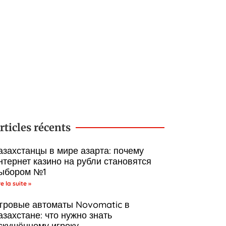
rticles récents
азахстанцы в мире азарта: почему
нтернет казино на рубли становятся
ыбором №1
re la suite »
гровые автоматы Novomatic в
азахстане: что нужно знать
скушённому игроку