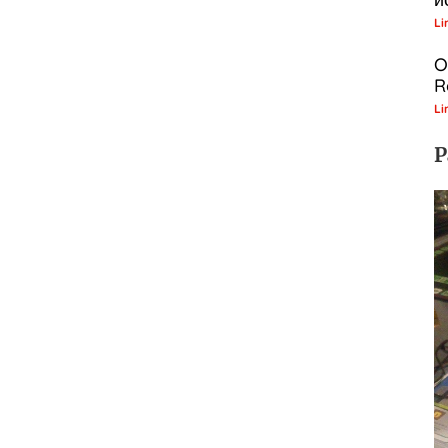
Li
O
R
Li
P