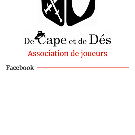
Association de joueurs
Facebook