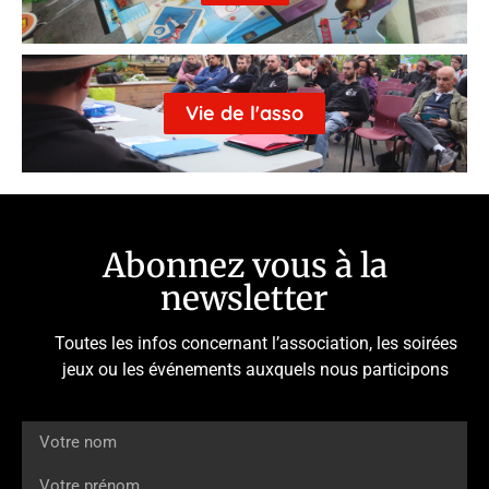
Vie de l'asso
Abonnez vous à la
newsletter
Toutes les infos concernant l’association, les soirées
jeux ou les événements auxquels nous participons