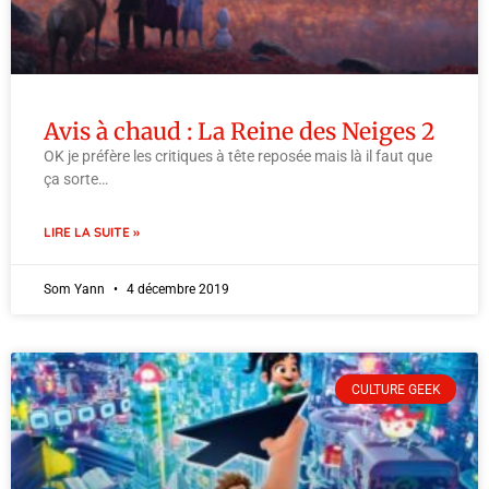
Avis à chaud : La Reine des Neiges 2
OK je préfère les critiques à tête reposée mais là il faut que
ça sorte…
LIRE LA SUITE »
Som Yann
4 décembre 2019
CULTURE GEEK