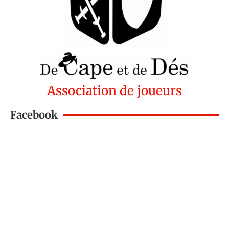
Association de joueurs
Facebook