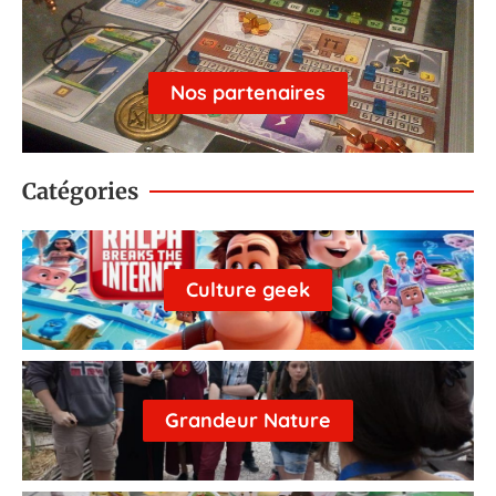
Nos partenaires
Catégories
Culture geek
Grandeur Nature