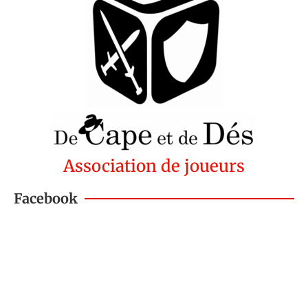
Association de joueurs
Facebook