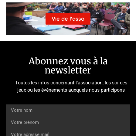
Vie de l'asso
Abonnez vous à la
newsletter
Toutes les infos concernant l’association, les soirées
jeux ou les événements auxquels nous participons