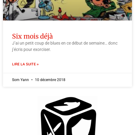
Six mois déjà
J’ai un petit coup de blues en ce début de semaine… donc
j’écris pour exorciser.
LIRE LA SUITE »
Som Yann
10 décembre 2018