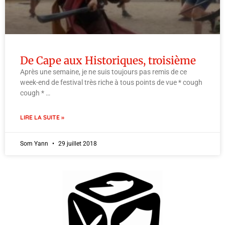
De Cape aux Historiques, troisième
Après une semaine, je ne suis toujours pas remis de ce
week-end de festival très riche à tous points de vue * cough
cough * …
LIRE LA SUITE »
Som Yann
29 juillet 2018