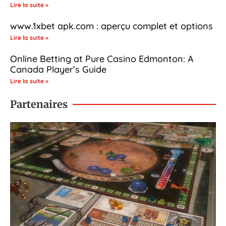
Lire la suite »
www.1xbet apk.com : aperçu complet et options
Lire la suite »
Online Betting at Pure Casino Edmonton: A
Canada Player’s Guide
Lire la suite »
Partenaires