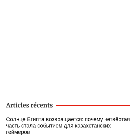
Articles récents
Солнце Египта возвращается: почему четвёртая
часть стала событием для казахстанских
геймеров