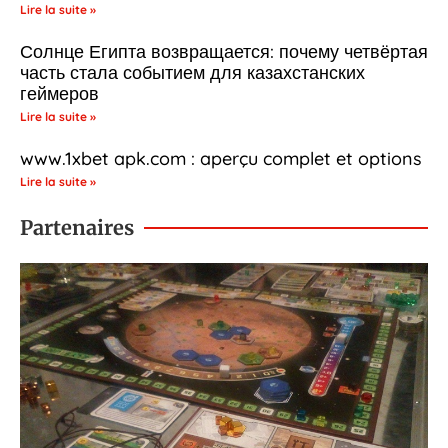
Lire la suite »
Солнце Египта возвращается: почему четвёртая
часть стала событием для казахстанских
геймеров
Lire la suite »
www.1xbet apk.com : aperçu complet et options
Lire la suite »
Partenaires