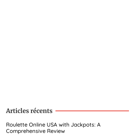
Articles récents
Roulette Online USA with Jackpots: A
Comprehensive Review