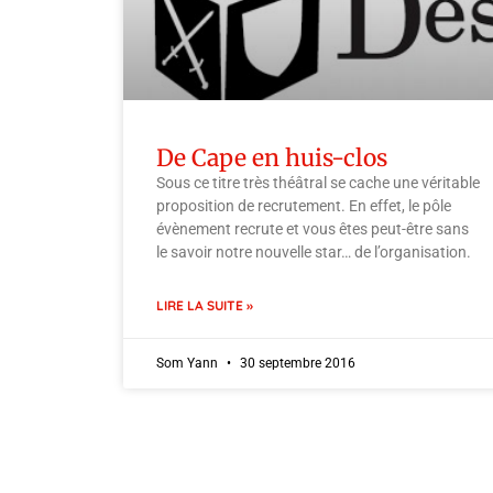
De Cape en huis-clos
Sous ce titre très théâtral se cache une véritable
proposition de recrutement. En effet, le pôle
évènement recrute et vous êtes peut-être sans
le savoir notre nouvelle star… de l’organisation.
LIRE LA SUITE »
Som Yann
30 septembre 2016