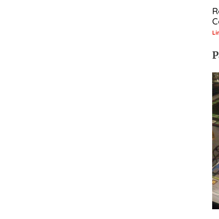
R
C
Li
P